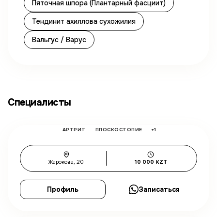
Пяточная шпора (Плантарный фасциит)
Тендинит ахиллова сухожилия
Вальгус / Варус
Табаков Андрей Александрович
Специалисты
Травматолог-ортопед высшей категории.
АРТРИТ
ПЛОСКОСТОПИЕ
+
1
35
лет
Жарокова, 20
10 000 KZT
Профиль
Записаться